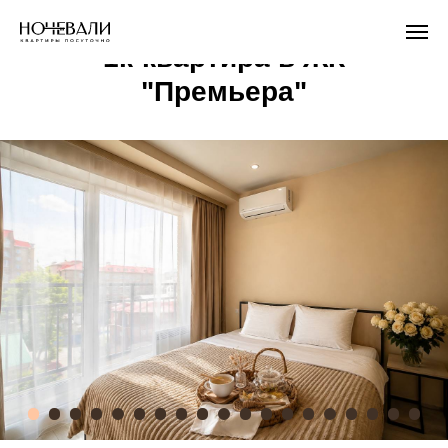
1к-квартира в ЖК
"Премьера"
Стоимость от 4 000р/сутки*
Залоговый депозит 5 000р**
Забронировать