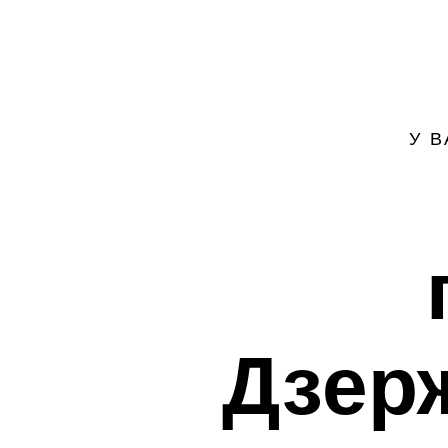
У 
Дзерж