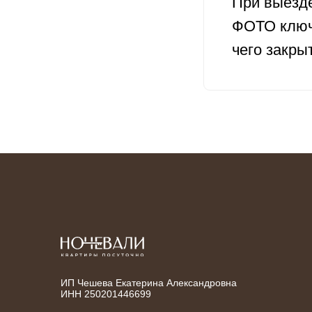
При выезде
ФОТО ключе
чего закры
ИП Чешева Екатерина Александровна
ИНН 250201446699