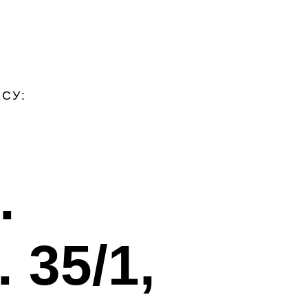
СУ:
.
 35/1,