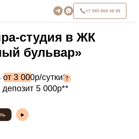
+7 995 869 49 99
тудия в ЖК
ульвар»
р/сутки*
 5 000р**
аздничные дни. Также зависит от