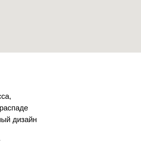
cа,
распаде
ный дизaйн