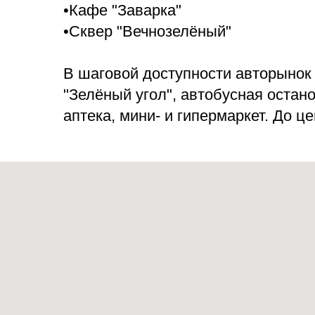
"Зелёный угол", автобусная остановка,
аптека, мини- и гипермаркет. До центра
города 15-20 минут.