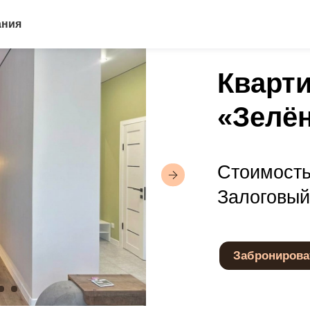
ания
Квартира-с
«Зелёный б
Стоимость от 3 000
Залоговый депозит
Забронировать
о бронирования и может измениться в период повышенного спроса и пр