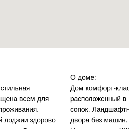
О доме:
стильная
Дoм кoмфoрт-клac
ащена всем для
расположенный в 
проживания.
сопок. Ландшaфт
й лоджии здорово
двоpа без мaшин.