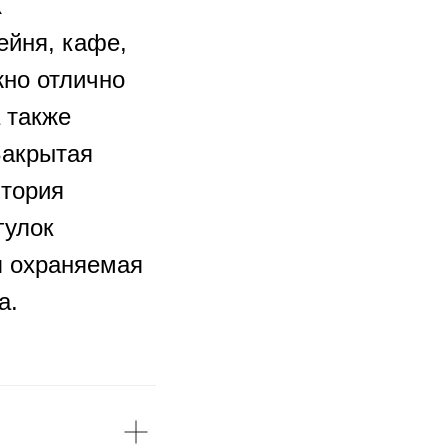
К
йня, кафе,
жно отлично
 также
Закрытая
итория
гулок
я охраняемая
а.