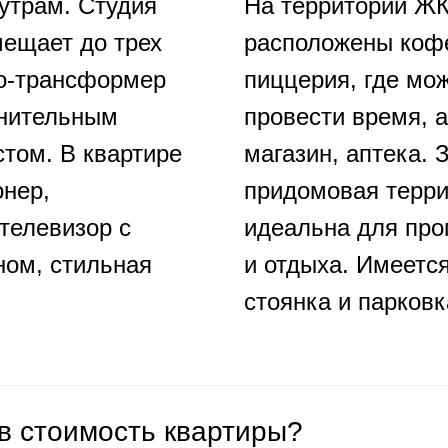
 утрам. Студия
На территории Ж
ещает до трех
расположены кофе
ло-трансформер
пиццерия, где мо
лнительным
провести время, а
том. В квартире
магазин, аптека. 
онер,
придомовая терр
телевизор с
идеальна для про
ном, стильная
и отдыха. Имеетс
стоянка и парковк
 в стоимость квартиры?