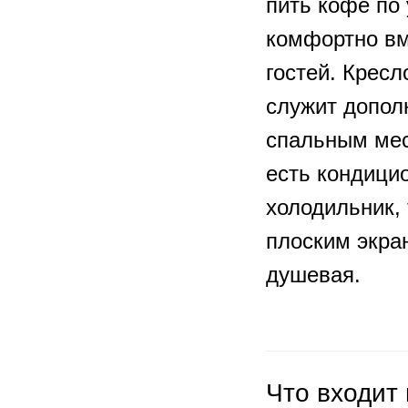
пить кофе по
комфортно вм
гостей. Крес
служит допо
спальным мес
есть кондици
холодильник, 
плоским экра
душевая.
Что входит