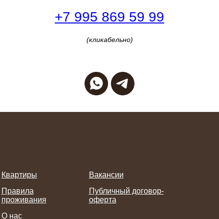
+7 995 869 59 99
(кликабельно)
Квартиры
Вакансии
Правила
Публичный договор-
проживания
оферта
О нас