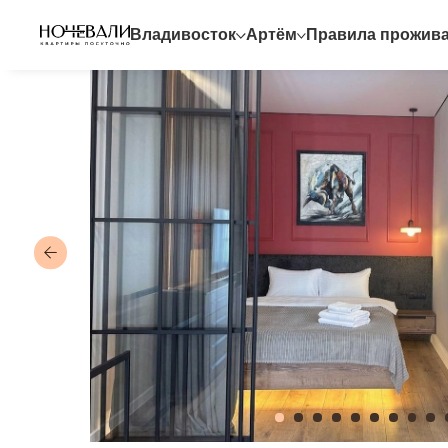
Владивосток
Артём
Правила прожив
*Указанная стоимость проживания действует для раннег